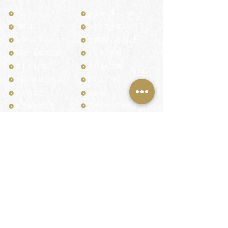
TOP
お客様の声・評判
月野印
メディア掲載
鎌倉はんこについて
業界関係者のご印鑑
鎌倉と印章の歴史
よくある質問
日本人と印鑑
文化推進活動
印鑑の種類と選び方
印判士ブログ
個人の印鑑
商品紹介
店舗情報・アクセス
法人会社の印鑑
社会的責任
花押（かおう）
著作権/無断転送・引用禁止
最高級品「象牙印鑑」
お問い合わせ
鎌倉彫「月野印」
来店ご予約
鎌倉彫の御朱印
プライバシーポリシー
神社仏閣の御朱印
特定商取引法に基づく表記
作品集：印影ギャラリー
印鑑の彫り直し
印鑑のご祈祷・ご供養