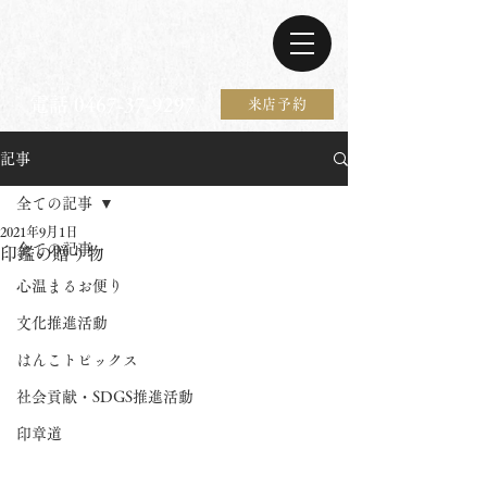
電話 0467-37-9297
来店予約
記事
全ての記事
2021年9月1日
全ての記事
印鑑の贈り物
心温まるお便り
文化推進活動
はんこトピックス
社会貢献・SDGS推進活動
印章道