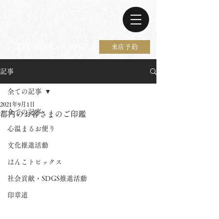
電話 0467-37-9297
来店予約
記事
全ての記事
2021年9月1日
全ての記事
都内のお客さまのご印鑑
心温まるお便り
文化推進活動
はんこトピックス
社会貢献・SDGS推進活動
印章道