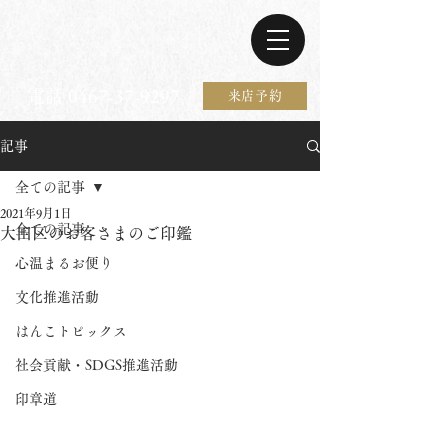
電話 0467-37-9297
来店予約
記事
全ての記事
2021年9月1日
全ての記事
大田区のお客さまのご印鑑
心温まるお便り
文化推進活動
はんこトピックス
社会貢献・SDGS推進活動
印章道