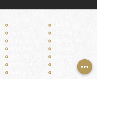
TOP
お客様の声・評判
月野印
メディア掲載
鎌倉はんこについて
業界関係者のご印鑑
鎌倉と印章の歴史
よくある質問
日本人と印鑑
文化推進活動
印鑑の種類と選び方
印判士ブログ
個人の印鑑
商品紹介
店舗情報・アクセス
法人会社の印鑑
社会的責任
花押（かおう）
著作権/無断転送・引用禁止
最高級品「象牙印鑑」
お問い合わせ
鎌倉彫「月野印」
来店ご予約
鎌倉彫の御朱印
プライバシーポリシー
神社仏閣の御朱印
特定商取引法に基づく表記
作品集：印影ギャラリー