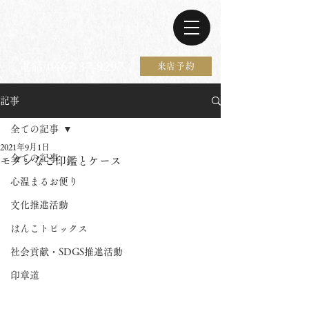
電話 0467-37-9297
来店予約
記事
全ての記事
2021年9月1日
全ての記事
モダンなご印鑑とケース
心温まるお便り
文化推進活動
はんこトピックス
社会貢献・SDGS推進活動
印章道