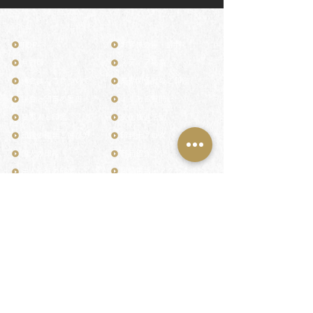
TOP
お客様の声・評判
月野印
メディア掲載
鎌倉はんこについて
業界関係者のご印鑑
鎌倉と印章の歴史
よくある質問
日本人と印鑑
文化推進活動
印鑑の種類と選び方
印判士ブログ
個人の印鑑
商品紹介
店舗情報・アクセス
法人会社の印鑑
社会的責任
花押（かおう）
著作権/無断転送・引用禁止
最高級品「象牙印鑑」
お問い合わせ
鎌倉彫「月野印」
来店ご予約
鎌倉彫の御朱印
プライバシーポリシー
神社仏閣の御朱印
特定商取引法に基づく表記
作品集：印影ギャラリー
印鑑の彫り直し