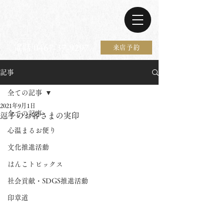
電話 0467-37-9297
来店予約
記事
全ての記事
2021年9月1日
全ての記事
逗子のお客さまの実印
心温まるお便り
文化推進活動
はんこトピックス
社会貢献・SDGS推進活動
印章道