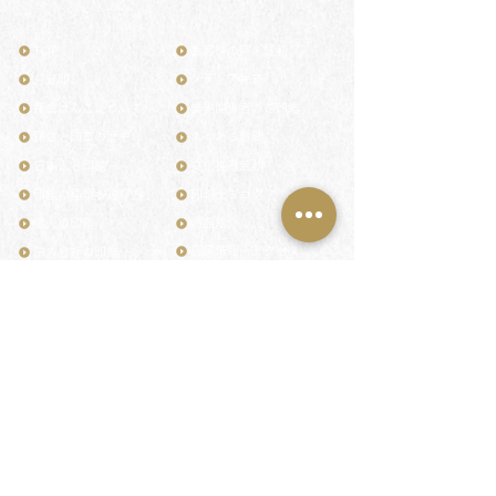
TOP
お客様の声・評判
月野印
メディア掲載
鎌倉はんこについて
業界関係者のご印鑑
鎌倉と印章の歴史
よくある質問
日本人と印鑑
文化推進活動
印鑑の種類と選び方
印判士ブログ
個人の印鑑
商品紹介
店舗情報・アクセス
法人会社の印鑑
社会的責任
花押（かおう）
著作権/無断転送・引用禁止
最高級品「象牙印鑑」
お問い合わせ
鎌倉彫「月野印」
来店ご予約
鎌倉彫の御朱印
プライバシーポリシー
神社仏閣の御朱印
特定商取引法に基づく表記
作品集：印影ギャラリー
印鑑の彫り直し
印鑑のご祈祷・ご供養