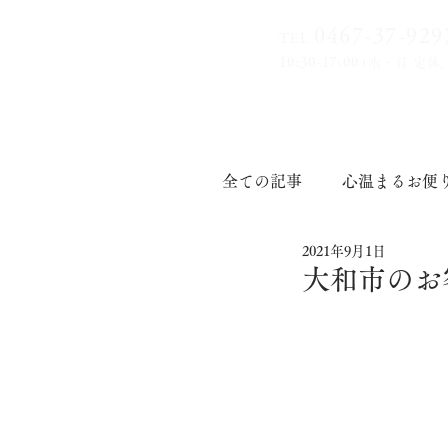
0467-37-9
29
TEL
10:30-17:00
(水・日 定休
全ての記事
心温まるお便
2021年9月1日
印章道
大和市のお