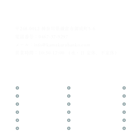
〒248-0012 神奈川県鎌倉市御成町5-6
電話番号：0467-37-9297
メール：info@kamakurahanko.com
営業時間：10:30-17:00 （水・日 定休、不定休）
横浜からJR横須賀線で鎌倉まで約20分
​鎌倉駅から徒歩2分
TOP
花押（かおう）
お
月野印
最高級品「象牙印鑑」
メ
鎌倉はんこについて
鎌倉彫「月野印」
業
鎌倉と印章の歴史
鎌倉彫の御朱印
よ
日本人と印鑑
神社仏閣の御朱印
文
印鑑の種類と選び方
作品集：印影ギャラリー
印