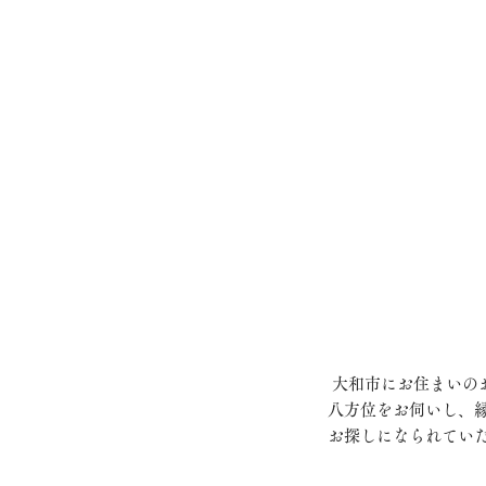
 大和市にお住まいのお客さまがご結婚を機に印鑑をご購入されました。とても深い色の印材に、お名前画数と
八方位をお伺いし、
お探しになられてい