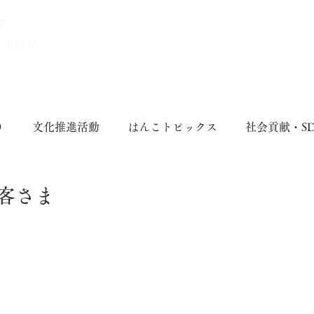
7
、不定休)
り
文化推進活動
はんこトピックス
社会貢献・S
客さま