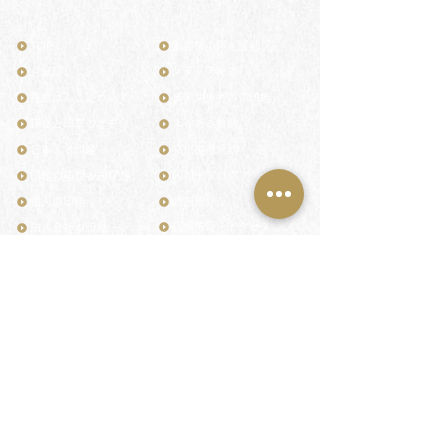
TOP
お客様の声・評判
月野印
メディア掲載
鎌倉はんこについて
業界関係者のご印鑑
鎌倉と印章の歴史
よくある質問
日本人と印鑑
文化推進活動
印鑑の種類と選び方
印判士ブログ
個人の印鑑
商品紹介
店舗情報・アクセス
法人会社の印鑑
社会的責任
花押（かおう）
著作権/無断転送・引用禁止
最高級品「象牙印鑑」
お問い合わせ
鎌倉彫「月野印」
来店ご予約
鎌倉彫の御朱印
プライバシーポリシー
神社仏閣の御朱印
特定商取引法に基づく表記
作品集：印影ギャラリー
印鑑の彫り直し
印鑑のご祈祷・ご供養