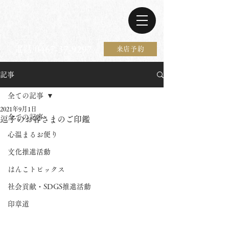
電話 0467-37-9297
来店予約
記事
全ての記事
2021年9月1日
全ての記事
逗子のお客さまのご印鑑
心温まるお便り
文化推進活動
はんこトピックス
社会貢献・SDGS推進活動
印章道