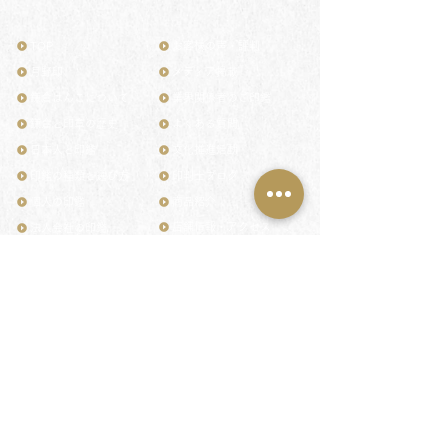
TOP
お客様の声・評判
月野印
メディア掲載
鎌倉はんこについて
業界関係者のご印鑑
鎌倉と印章の歴史
よくある質問
日本人と印鑑
文化推進活動
印鑑の種類と選び方
印判士ブログ
個人の印鑑
商品紹介
店舗情報・アクセス
法人会社の印鑑
社会的責任
花押（かおう）
著作権/無断転送・引用禁止
最高級品「象牙印鑑」
お問い合わせ
鎌倉彫「月野印」
来店ご予約
鎌倉彫の御朱印
プライバシーポリシー
神社仏閣の御朱印
特定商取引法に基づく表記
作品集：印影ギャラリー
印鑑の彫り直し
印鑑のご祈祷・ご供養