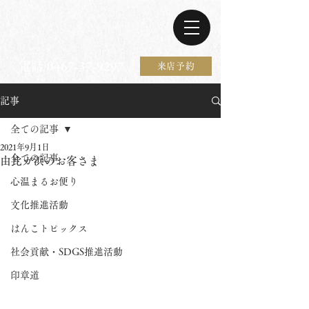
電話 0467-37-9297
来店予約
記事
全ての記事
2021年9月1日
全ての記事
由比ガ浜のお客さま
心温まるお便り
文化推進活動
はんこトピックス
社会貢献・SDGS推進活動
印章道