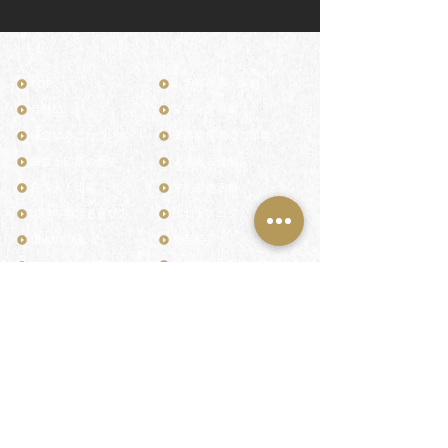
TOP
お客様の声・評判
月野印
メディア掲載
鎌倉はんこについて
業界関係者のご印鑑
鎌倉と印章の歴史
よくある質問
日本人と印鑑
文化推進活動
印鑑の種類と選び方
印判士ブログ
個人の印鑑
商品紹介
店舗情報・アクセス
法人会社の印鑑
社会的責任
花押（かおう）
著作権/無断転送・引用禁止
最高級品「象牙印鑑」
お問い合わせ
鎌倉彫「月野印」
来店ご予約
鎌倉彫の御朱印
プライバシーポリシー
神社仏閣の御朱印
特定商取引法に基づく表記
作品集：印影ギャラリー