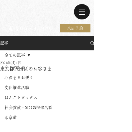
電話 0467-37-9297
来店予約
記事
全ての記事
2021年9月1日
全ての記事
東京都大田区のお客さま
心温まるお便り
文化推進活動
はんこトピックス
社会貢献・SDGS推進活動
印章道