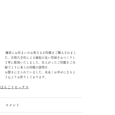
 鎌倉にお住まいのお客さまが印鑑をご購入されまし
た。吉相八方位による縁起の良い印面をおつくりし
丁寧に彫刻いたしました。仕上がったご印鑑をご夫
婦でとりに来られ印鑑の説明を
お聞きになられていました。末永くお幸せになるよ
う心よりお祈りしております。
はんこトピックス
コメント