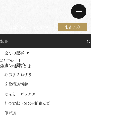
電話 0467-37-9297
来店予約
記事
全ての記事
2021年9月1日
全ての記事
鎌倉のお客さま
心温まるお便り
文化推進活動
はんこトピックス
社会貢献・SDGS推進活動
印章道