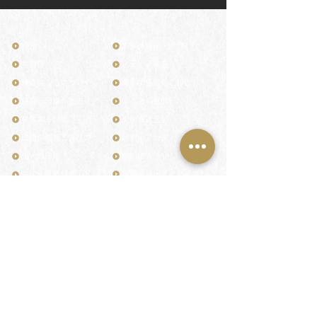
TOP
お客様の声・評判
月野印
メディア掲載
鎌倉はんこについて
業界関係者のご印鑑
鎌倉と印章の歴史
よくある質問
日本人と印鑑
文化推進活動
印鑑の種類と選び方
印判士ブログ
個人の印鑑
商品紹介
店舗情報・アクセス
法人会社の印鑑
社会的責任
花押（かおう）
著作権/無断転送・引用禁止
最高級品「象牙印鑑」
お問い合わせ
鎌倉彫「月野印」
来店ご予約
鎌倉彫の御朱印
プライバシーポリシー
神社仏閣の御朱印
特定商取引法に基づく表記
作品集：印影ギャラリー
印鑑の彫り直し