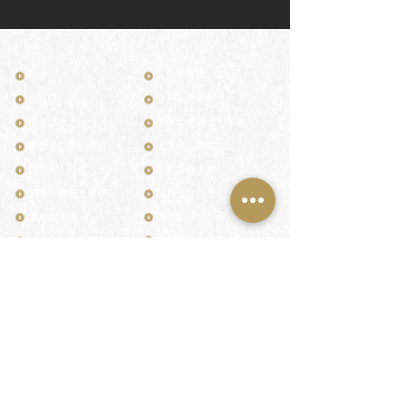
TOP
お客様の声・評判
月野印
メディア掲載
鎌倉はんこについて
業界関係者のご印鑑
鎌倉と印章の歴史
よくある質問
日本人と印鑑
文化推進活動
印鑑の種類と選び方
印判士ブログ
個人の印鑑
商品紹介
店舗情報・アクセス
法人会社の印鑑
社会的責任
花押（かおう）
著作権/無断転送・引用禁止
最高級品「象牙印鑑」
お問い合わせ
鎌倉彫「月野印」
来店ご予約
鎌倉彫の御朱印
プライバシーポリシー
神社仏閣の御朱印
特定商取引法に基づく表記
作品集：印影ギャラリー