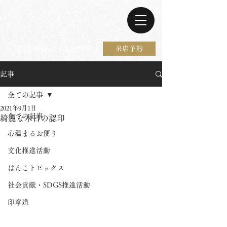
電話 0467-37-9297
来店予約
記事
全ての記事
2021年9月1日
全ての記事
綺麗な木目の認印
心温まるお便り
文化推進活動
はんこトピックス
社会貢献・SDGS推進活動
印章道