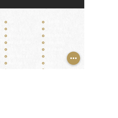
TOP
お客様の声・評判
月野印
メディア掲載
鎌倉はんこについて
業界関係者のご印鑑
鎌倉と印章の歴史
よくある質問
日本人と印鑑
文化推進活動
印鑑の種類と選び方
印判士ブログ
個人の印鑑
商品紹介
店舗情報・アクセス
法人会社の印鑑
社会的責任
花押（かおう）
著作権/無断転送・引用禁止
最高級品「象牙印鑑」
お問い合わせ
鎌倉彫「月野印」
来店ご予約
鎌倉彫の御朱印
プライバシーポリシー
神社仏閣の御朱印
特定商取引法に基づく表記
作品集：印影ギャラリー