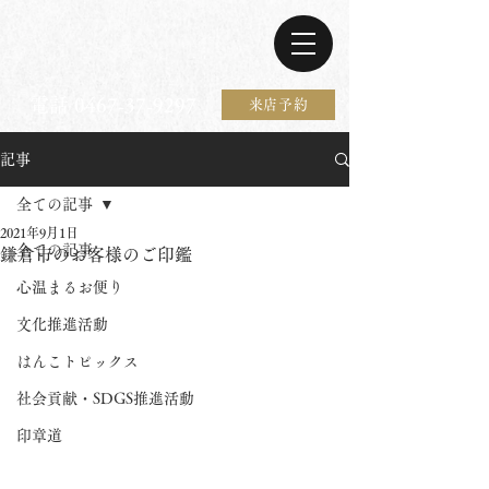
電話 0467-37-9297
来店予約
記事
全ての記事
2021年9月1日
全ての記事
鎌倉市のお客様のご印鑑
心温まるお便り
文化推進活動
はんこトピックス
社会貢献・SDGS推進活動
印章道