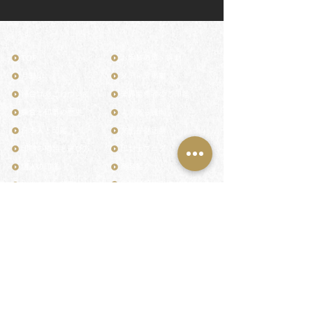
TOP
お客様の声・評判
月野印
メディア掲載
鎌倉はんこについて
業界関係者のご印鑑
鎌倉と印章の歴史
よくある質問
日本人と印鑑
文化推進活動
印鑑の種類と選び方
印判士ブログ
個人の印鑑
商品紹介
店舗情報・アクセス
法人会社の印鑑
社会的責任
花押（かおう）
著作権/無断転送・引用禁止
最高級品「象牙印鑑」
お問い合わせ
鎌倉彫「月野印」
来店ご予約
鎌倉彫の御朱印
プライバシーポリシー
神社仏閣の御朱印
特定商取引法に基づく表記
作品集：印影ギャラリー