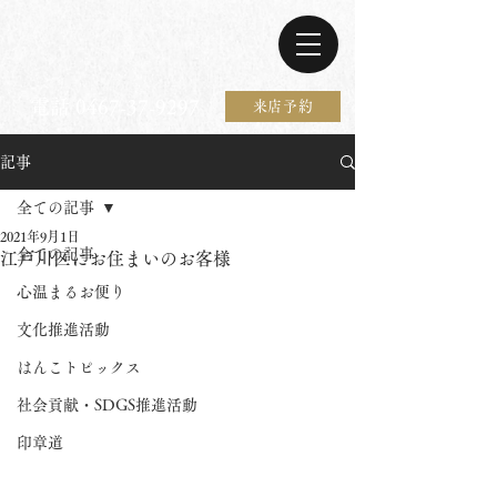
電話 0467-37-9297
来店予約
記事
全ての記事
2021年9月1日
全ての記事
江戸川区にお住まいのお客様
心温まるお便り
文化推進活動
はんこトピックス
社会貢献・SDGS推進活動
印章道