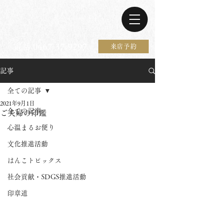
電話 0467-37-9297
来店予約
記事
全ての記事
2021年9月1日
全ての記事
ご夫婦の印鑑
心温まるお便り
文化推進活動
はんこトピックス
社会貢献・SDGS推進活動
印章道