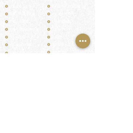
鎌倉はんこについて
業界関係者のご印鑑
鎌倉と印章の歴史
よくある質問
日本人と印鑑
文化推進活動
印鑑の種類と選び方
印判士ブログ
個人の印鑑
商品紹介
店舗情報・アクセス
法人会社の印鑑
社会的責任
花押（かおう）
著作権/無断転送・引用禁止
最高級品「象牙印鑑」
お問い合わせ
鎌倉彫「月野印」
来店ご予約
鎌倉彫の御朱印
プライバシーポリシー
神社仏閣の御朱印
特定商取引法に基づく表記
作品集：印影ギャラリー
印鑑の彫り直し
印鑑のご祈祷・ご供養