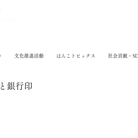
7
、不定休)
り
文化推進活動
はんこトピックス
社会貢献・S
と銀行印