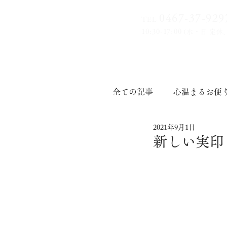
0467-37-9
29
TEL
10:30-17:00
(水・日 定休
全ての記事
心温まるお便
2021年9月1日
印章道
新しい実印