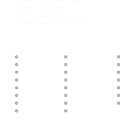
〒248-0012 神奈川県鎌倉市御成町5-6
電話番号：0467-37-9297
メール：info@kamakurahanko.com
営業時間：10:30-17:00 （水・日 定休、不定休）
横浜からJR横須賀線で鎌倉まで約20分
​鎌倉駅から徒歩2分
TOP
花押（かおう）
お
月野印
最高級品「象牙印鑑」
メ
鎌倉はんこについて
鎌倉彫「月野印」
業
鎌倉と印章の歴史
鎌倉彫の御朱印
よ
日本人と印鑑
神社仏閣の御朱印
文
印鑑の種類と選び方
作品集：印影ギャラリー
印
個人の印鑑
印鑑の彫り直し
商
法人会社の印鑑
印鑑のご祈祷・ご供養