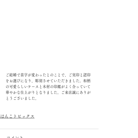
ご結婚で苗字が変わったとのことで、ご実印と認印
をお選びになり、彫刻させていただきました。和柄
の可愛らしいケースと木材の印鑑がよく合っていて
華やかな仕上がりとなりました。ご来店誠にありが
とうございました。
はんこトピックス
コメント