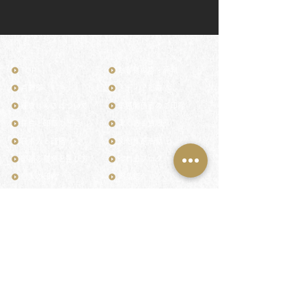
TOP
お客様の声・評判
月野印
メディア掲載
鎌倉はんこについて
業界関係者のご印鑑
鎌倉と印章の歴史
よくある質問
日本人と印鑑
文化推進活動
印鑑の種類と選び方
印判士ブログ
個人の印鑑
商品紹介
店舗情報・アクセス
法人会社の印鑑
社会的責任
花押（かおう）
著作権/無断転送・引用禁止
最高級品「象牙印鑑」
お問い合わせ
鎌倉彫「月野印」
来店ご予約
鎌倉彫の御朱印
プライバシーポリシー
神社仏閣の御朱印
特定商取引法に基づく表記
作品集：印影ギャラリー