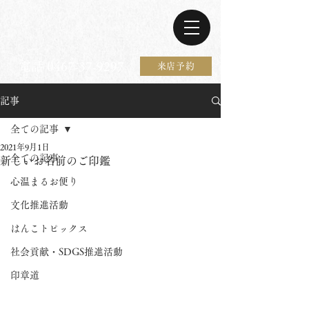
電話 0467-37-9297
来店予約
記事
全ての記事
2021年9月1日
全ての記事
新しいお名前のご印鑑
心温まるお便り
文化推進活動
はんこトピックス
社会貢献・SDGS推進活動
印章道