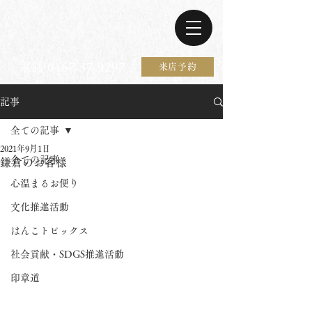
電話 0467-37-9297
来店予約
記事
全ての記事
2021年9月1日
全ての記事
鎌倉のお客様
心温まるお便り
文化推進活動
はんこトピックス
社会貢献・SDGS推進活動
印章道