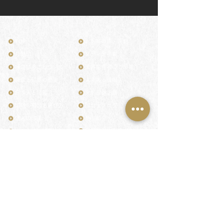
TOP
お客様の声・評判
月野印
メディア掲載
鎌倉はんこについて
業界関係者のご印鑑
鎌倉と印章の歴史
よくある質問
日本人と印鑑
文化推進活動
印鑑の種類と選び方
印判士ブログ
個人の印鑑
商品紹介
店舗情報・アクセス
法人会社の印鑑
社会的責任
花押（かおう）
著作権/無断転送・引用禁止
最高級品「象牙印鑑」
お問い合わせ
鎌倉彫「月野印」
来店ご予約
鎌倉彫の御朱印
プライバシーポリシー
神社仏閣の御朱印
特定商取引法に基づく表記
作品集：印影ギャラリー