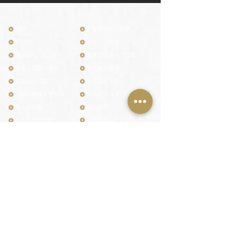
TOP
お客様の声・評判
月野印
メディア掲載
鎌倉はんこについて
業界関係者のご印鑑
鎌倉と印章の歴史
よくある質問
日本人と印鑑
文化推進活動
印鑑の種類と選び方
印判士ブログ
個人の印鑑
商品紹介
店舗情報・アクセス
法人会社の印鑑
社会的責任
花押（かおう）
著作権/無断転送・引用禁止
最高級品「象牙印鑑」
お問い合わせ
鎌倉彫「月野印」
来店ご予約
鎌倉彫の御朱印
プライバシーポリシー
神社仏閣の御朱印
特定商取引法に基づく表記
作品集：印影ギャラリー
印鑑の彫り直し