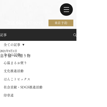
電話 0467-37-9297
来店予約
記事
全ての記事
2021年9月1日
全ての記事
息子様への贈り物
心温まるお便り
文化推進活動
はんこトピックス
社会貢献・SDGS推進活動
印章道