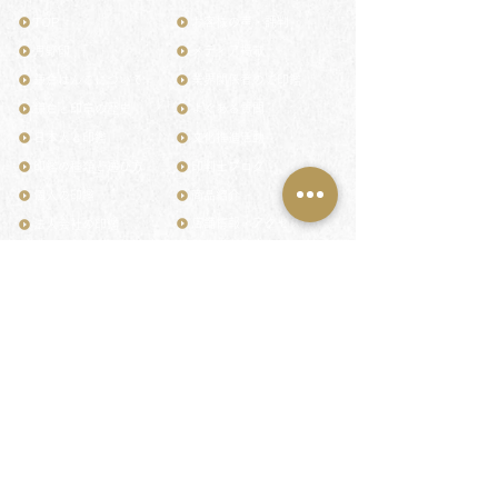
TOP
お客様の声・評判
月野印
メディア掲載
鎌倉はんこについて
業界関係者のご印鑑
鎌倉と印章の歴史
よくある質問
日本人と印鑑
文化推進活動
印鑑の種類と選び方
印判士ブログ
個人の印鑑
商品紹介
店舗情報・アクセス
法人会社の印鑑
社会的責任
花押（かおう）
著作権/無断転送・引用禁止
最高級品「象牙印鑑」
お問い合わせ
鎌倉彫「月野印」
来店ご予約
鎌倉彫の御朱印
プライバシーポリシー
神社仏閣の御朱印
特定商取引法に基づく表記
作品集：印影ギャラリー
印鑑の彫り直し
印鑑のご祈祷・ご供養