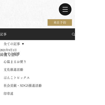
電話 0467-37-9297
来店予約
記事
全ての記事
2021年9月1日
全ての記事
綺麗な認印
心温まるお便り
文化推進活動
はんこトピックス
社会貢献・SDGS推進活動
印章道