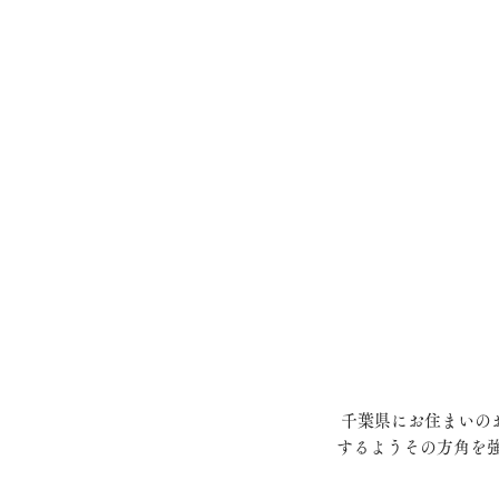
 千葉県にお住まいのお客様の実印を作成させていただきました。開業されるとのことで、事業がご繁栄ご発展
するようその方角を