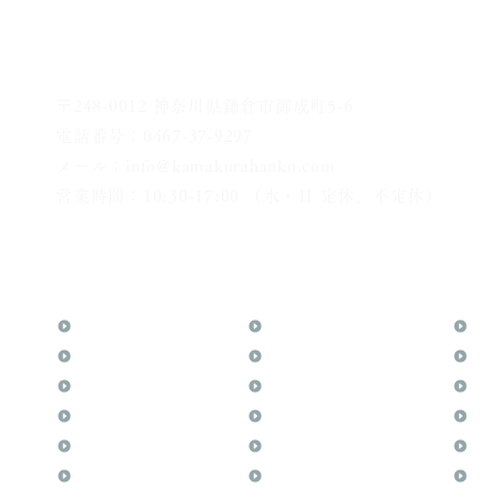
〒248-0012 神奈川県鎌倉市御成町5-6
電話番号：0467-37-9297
メール：info@kamakurahanko.com
営業時間：10:30-17:00 （水・日 定休、不定休）
横浜からJR横須賀線で鎌倉まで約20分
​鎌倉駅から徒歩2分
TOP
花押（かおう）
お
月野印
最高級品「象牙印鑑」
メ
鎌倉はんこについて
鎌倉彫「月野印」
業
鎌倉と印章の歴史
鎌倉彫の御朱印
よ
日本人と印鑑
神社仏閣の御朱印
文
印鑑の種類と選び方
作品集：印影ギャラリー
印