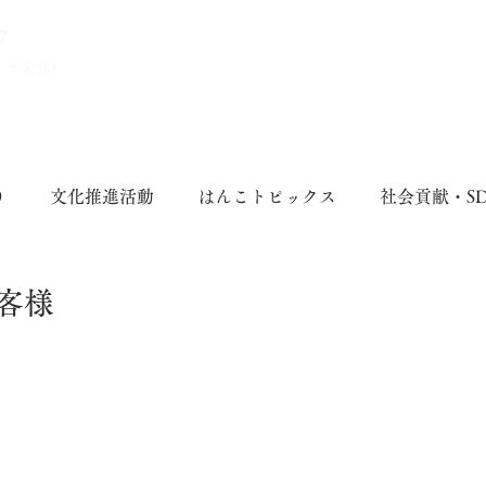
7
、不定休)
り
文化推進活動
はんこトピックス
社会貢献・S
客様