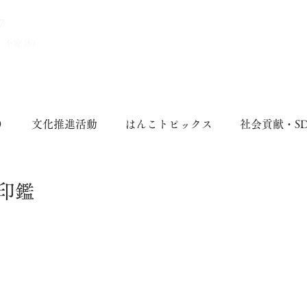
7
、不定休)
り
文化推進活動
はんこトピックス
社会貢献・S
印鑑