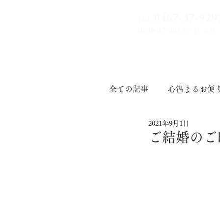
0467-37-9
29
TEL
10:30-17:00
(水・日 定休
全ての記事
心温まるお便
2021年9月1日
印章道
ご結婚のご