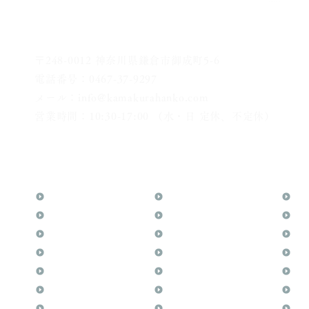
〒248-0012 神奈川県鎌倉市御成町5-6
電話番号：0467-37-9297
メール：info@kamakurahanko.com
営業時間：10:30-17:00 （水・日 定休、不定休）
横浜からJR横須賀線で鎌倉まで約20分
​鎌倉駅から徒歩2分
TOP
花押（かおう）
お
月野印
最高級品「象牙印鑑」
メ
鎌倉はんこについて
鎌倉彫「月野印」
業
鎌倉と印章の歴史
鎌倉彫の御朱印
よ
日本人と印鑑
神社仏閣の御朱印
文
印鑑の種類と選び方
作品集：印影ギャラリー
印
個人の印鑑
印鑑の彫り直し
商