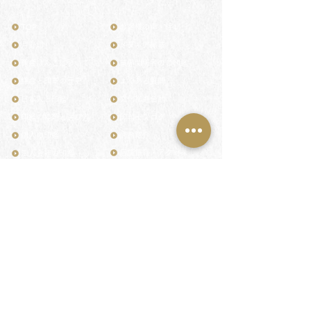
TOP
お客様の声・評判
月野印
メディア掲載
鎌倉はんこについて
業界関係者のご印鑑
鎌倉と印章の歴史
よくある質問
日本人と印鑑
文化推進活動
印鑑の種類と選び方
印判士ブログ
個人の印鑑
商品紹介
店舗情報・アクセス
法人会社の印鑑
社会的責任
花押（かおう）
著作権/無断転送・引用禁止
最高級品「象牙印鑑」
お問い合わせ
鎌倉彫「月野印」
来店ご予約
鎌倉彫の御朱印
プライバシーポリシー
神社仏閣の御朱印
特定商取引法に基づく表記
作品集：印影ギャラリー
印鑑の彫り直し
印鑑のご祈祷・ご供養