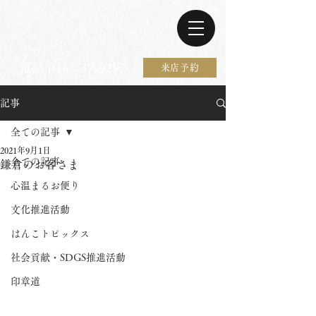
電話 0467-37-9297
来店予約
記事
全ての記事
2021年9月1日
全ての記事
鎌倉のお客さま
心温まるお便り
文化推進活動
はんこトピックス
社会貢献・SDGS推進活動
印章道