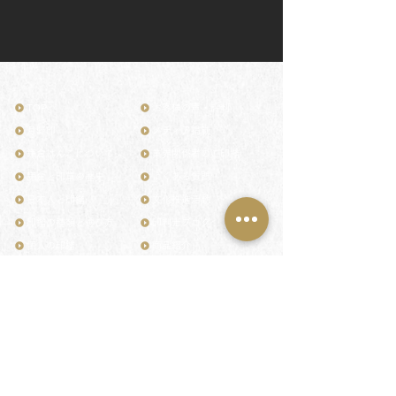
TOP
お客様の声・評判
月野印
メディア掲載
鎌倉はんこについて
業界関係者のご印鑑
鎌倉と印章の歴史
よくある質問
日本人と印鑑
文化推進活動
印鑑の種類と選び方
印判士ブログ
個人の印鑑
商品紹介
店舗情報・アクセス
法人会社の印鑑
社会的責任
花押（かおう）
著作権/無断転送・引用禁止
最高級品「象牙印鑑」
お問い合わせ
鎌倉彫「月野印」
来店ご予約
鎌倉彫の御朱印
プライバシーポリシー
神社仏閣の御朱印