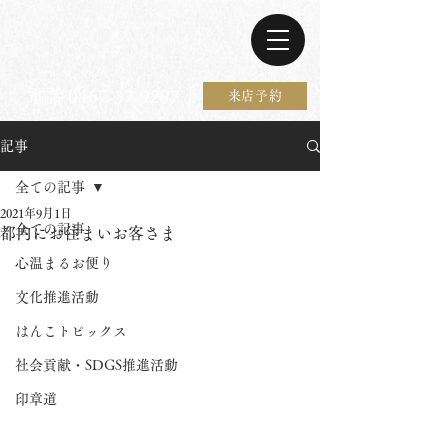
電話 0467-37-9297
来店予約
記事
全ての記事
2021年9月1日
全ての記事
都内にお住まいお客さま
心温まるお便り
文化推進活動
はんこトピックス
社会貢献・SDGS推進活動
印章道