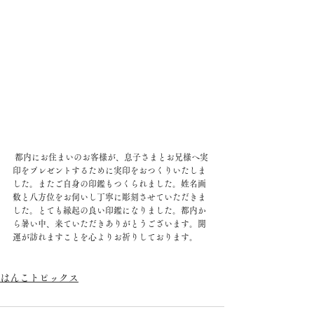
 都内にお住まいのお客様が、息子さまとお兄様へ実
印をプレゼントするために実印をおつくりいたしま
した。またご自身の印鑑もつくられました。姓名画
数と八方位をお伺いし丁寧に彫刻させていただきま
した。とても縁起の良い印鑑になりました。都内か
ら暑い中、来ていただきありがとうございます。開
運が訪れますことを心よりお祈りしております。
はんこトピックス