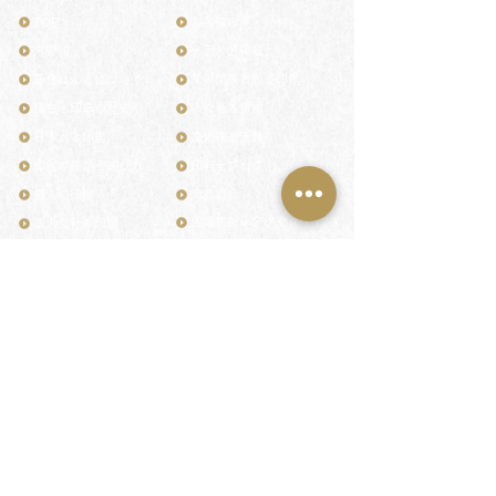
TOP
お客様の声・評判
月野印
メディア掲載
鎌倉はんこについて
業界関係者のご印鑑
鎌倉と印章の歴史
よくある質問
日本人と印鑑
文化推進活動
印鑑の種類と選び方
印判士ブログ
個人の印鑑
商品紹介
店舗情報・アクセス
法人会社の印鑑
社会的責任
花押（かおう）
著作権/無断転送・引用禁止
最高級品「象牙印鑑」
お問い合わせ
鎌倉彫「月野印」
来店ご予約
鎌倉彫の御朱印
プライバシーポリシー
神社仏閣の御朱印
特定商取引法に基づく表記
作品集：印影ギャラリー
印鑑の彫り直し
印鑑のご祈祷・ご供養