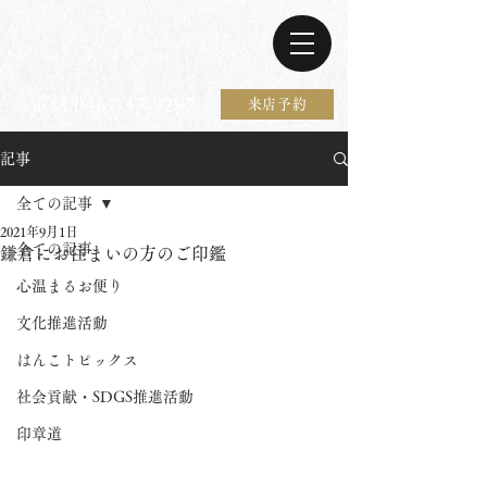
電話 0467-37-9297
来店予約
記事
全ての記事
2021年9月1日
全ての記事
鎌倉にお住まいの方のご印鑑
心温まるお便り
文化推進活動
はんこトピックス
社会貢献・SDGS推進活動
印章道