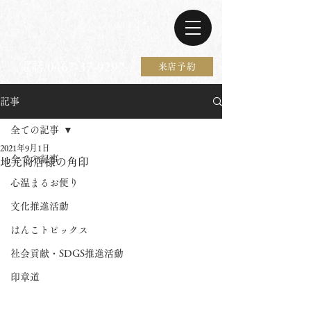
電話 0467-37-9297
来店予約
記事
全ての記事
2021年9月1日
全ての記事
地元商店様の角印
心温まるお便り
文化推進活動
はんこトピックス
社会貢献・SDGS推進活動
印章道