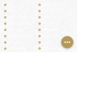
TOP
お客様の声・評判
月野印
メディア掲載
鎌倉はんこについて
業界関係者のご印鑑
鎌倉と印章の歴史
よくある質問
日本人と印鑑
文化推進活動
印鑑の種類と選び方
印判士ブログ
個人の印鑑
商品紹介
店舗情報・アクセス
法人会社の印鑑
社会的責任
花押（かおう）
著作権/無断転送・引用禁止
最高級品「象牙印鑑」
お問い合わせ
鎌倉彫「月野印」
来店ご予約
鎌倉彫の御朱印
プライバシーポリシー
神社仏閣の御朱印
特定商取引法に基づく表記
作品集：印影ギャラリー
印鑑の彫り直し
印鑑のご祈祷・ご供養