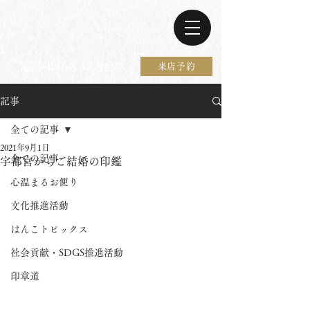
電話 0467-37-9297
来店予約
記事
全ての記事
2021年9月1日
全ての記事
宇都宮からご結婚の印鑑
心温まるお便り
文化推進活動
はんこトピックス
社会貢献・SDGS推進活動
印章道