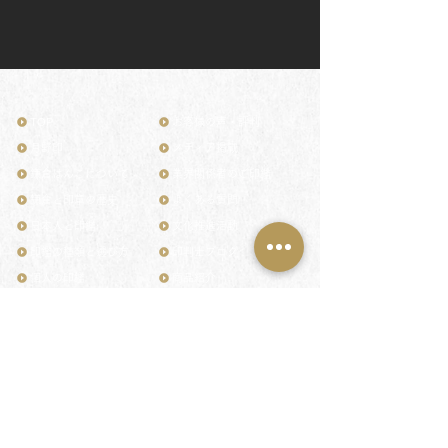
TOP
お客様の声・評判
月野印
メディア掲載
鎌倉はんこについて
業界関係者のご印鑑
鎌倉と印章の歴史
よくある質問
日本人と印鑑
文化推進活動
印鑑の種類と選び方
印判士ブログ
個人の印鑑
商品紹介
店舗情報・アクセス
法人会社の印鑑
社会的責任
花押（かおう）
著作権/無断転送・引用禁止
最高級品「象牙印鑑」
お問い合わせ
鎌倉彫「月野印」
来店ご予約
鎌倉彫の御朱印
プライバシーポリシー
神社仏閣の御朱印