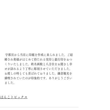
 宇都宮から当店に印鑑を作成に来られました。ご結
婚され奥様がはじめて持たれる実印と銀行印をおつ
くりいたしました。姓名画数と八方位をお聞きし幸
せが訪れるよう丁寧に彫刻させていただきました。
お渡しの時とても喜ばれておりました。鎌倉観光を
満喫されていたのが印象的です。ありがとうござい
ました。
はんこトピックス