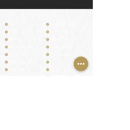
TOP
お客様の声・評判
月野印
メディア掲載
鎌倉はんこについて
業界関係者のご印鑑
鎌倉と印章の歴史
よくある質問
日本人と印鑑
文化推進活動
印鑑の種類と選び方
印判士ブログ
個人の印鑑
商品紹介
店舗情報・アクセス
法人会社の印鑑
社会的責任
花押（かおう）
著作権/無断転送・引用禁止
最高級品「象牙印鑑」
お問い合わせ
鎌倉彫「月野印」
来店ご予約
鎌倉彫の御朱印
プライバシーポリシー
神社仏閣の御朱印
特定商取引法に基づく表記
作品集：印影ギャラリー