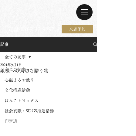
電話 0467-37-9297
来店予約
記事
全ての記事
2021年9月1日
全ての記事
娘様への大切な贈り物
心温まるお便り
文化推進活動
はんこトピックス
社会貢献・SDGS推進活動
印章道