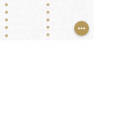
日本人と印鑑
文化推進活動
印鑑の種類と選び方
印判士ブログ
個人の印鑑
商品紹介
店舗情報・アクセス
法人会社の印鑑
社会的責任
花押（かおう）
著作権/無断転送・引用禁止
最高級品「象牙印鑑」
お問い合わせ
鎌倉彫「月野印」
来店ご予約
鎌倉彫の御朱印
プライバシーポリシー
神社仏閣の御朱印
特定商取引法に基づく表記
作品集：印影ギャラリー
印鑑の彫り直し
印鑑のご祈祷・ご供養