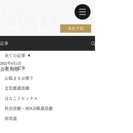
電話 0467-37-9297
来店予約
記事
全ての記事
2021年9月1日
全ての記事
会社角印
心温まるお便り
文化推進活動
はんこトピックス
社会貢献・SDGS推進活動
印章道