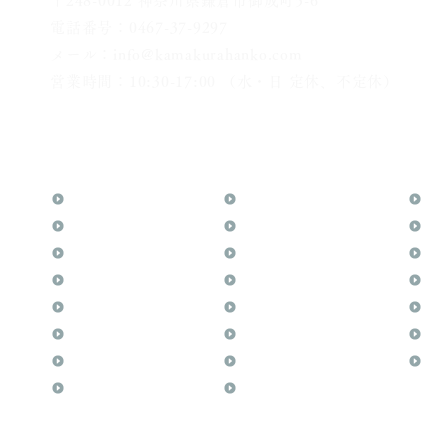
〒248-0012 神奈川県鎌倉市御成町5-6
電話番号：0467-37-9297
メール：info@kamakurahanko.com
営業時間：10:30-17:00 （水・日 定休、不定休）
横浜からJR横須賀線で鎌倉まで約20分
​鎌倉駅から徒歩2分
TOP
花押（かおう）
お
月野印
最高級品「象牙印鑑」
メ
鎌倉はんこについて
鎌倉彫「月野印」
業
鎌倉と印章の歴史
鎌倉彫の御朱印
よ
日本人と印鑑
神社仏閣の御朱印
文
印鑑の種類と選び方
作品集：印影ギャラリー
印
個人の印鑑
印鑑の彫り直し
商
法人会社の印鑑
印鑑のご祈祷・ご供養