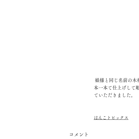
 娘様と同じ名前の木材を使ってご印鑑を作成いたしました。当店は、一生ずっとお使い頂ける印鑑を丁寧に一
本一本て仕上げして
ていただきました。
はんこトピックス
コメント