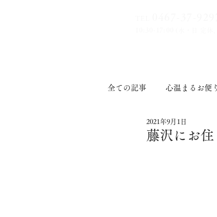
0467-37-9
29
TEL
10:30-17:00
(水・日 定休
全ての記事
心温まるお便
2021年9月1日
印章道
藤沢にお住