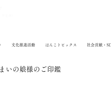
7
、不定休)
り
文化推進活動
はんこトピックス
社会貢献・S
まいの娘様のご印鑑