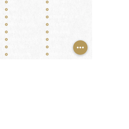
TOP
お客様の声・評判
月野印
メディア掲載
鎌倉はんこについて
業界関係者のご印鑑
鎌倉と印章の歴史
よくある質問
日本人と印鑑
文化推進活動
印鑑の種類と選び方
印判士ブログ
個人の印鑑
商品紹介
店舗情報・アクセス
法人会社の印鑑
社会的責任
花押（かおう）
著作権/無断転送・引用禁止
最高級品「象牙印鑑」
お問い合わせ
鎌倉彫「月野印」
来店ご予約
鎌倉彫の御朱印
プライバシーポリシー
神社仏閣の御朱印
特定商取引法に基づく表記
作品集：印影ギャラリー
印鑑の彫り直し
印鑑のご祈祷・ご供養