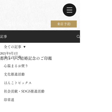
電話 0467-37-9297
来店予約
記事
全ての記事
2021年9月1日
全ての記事
都内からご結婚記念のご印鑑
心温まるお便り
文化推進活動
はんこトピックス
社会貢献・SDGS推進活動
印章道