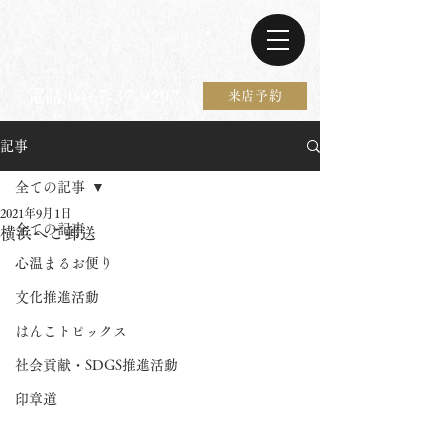
電話 0467-37-9297
来店予約
記事
全ての記事
2021年9月1日
全ての記事
横浜へご郵送
心温まるお便り
文化推進活動
はんこトピックス
社会貢献・SDGS推進活動
印章道