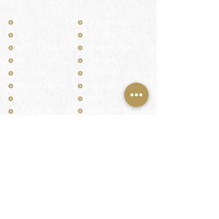
TOP
お客様の声・評判
月野印
メディア掲載
鎌倉はんこについて
業界関係者のご印鑑
鎌倉と印章の歴史
よくある質問
日本人と印鑑
文化推進活動
印鑑の種類と選び方
印判士ブログ
個人の印鑑
商品紹介
店舗情報・アクセス
法人会社の印鑑
社会的責任
花押（かおう）
著作権/無断転送・引用禁止
最高級品「象牙印鑑」
お問い合わせ
鎌倉彫「月野印」
来店ご予約
鎌倉彫の御朱印
プライバシーポリシー
神社仏閣の御朱印
特定商取引法に基づく表記
作品集：印影ギャラリー
印鑑の彫り直し
印鑑のご祈祷・ご供養