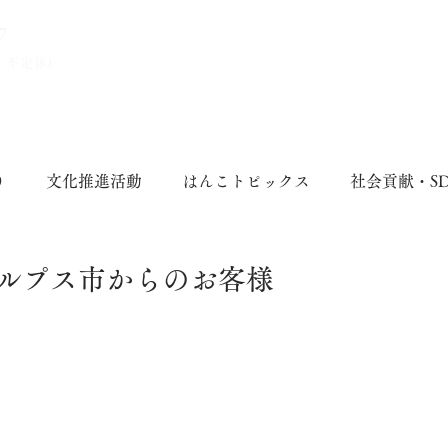
7
、不定休)
り
文化推進活動
はんこトピックス
社会貢献・S
ルプス市からのお客様