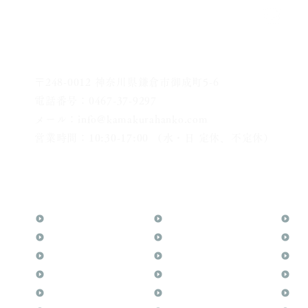
〒248-0012 神奈川県鎌倉市御成町5-6
電話番号：0467-37-9297
メール：info@kamakurahanko.com
営業時間：10:30-17:00 （水・日 定休、不定休）
横浜からJR横須賀線で鎌倉まで約20分
​鎌倉駅から徒歩2分
TOP
花押（かおう）
お
月野印
最高級品「象牙印鑑」
メ
鎌倉はんこについて
鎌倉彫「月野印」
業
鎌倉と印章の歴史
鎌倉彫の御朱印
よ
日本人と印鑑
神社仏閣の御朱印
文