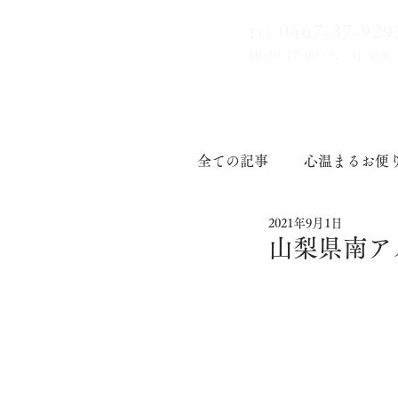
0467-37-9
29
TEL
10:30-17:00
(水・日 定休
全ての記事
心温まるお便
2021年9月1日
印章道
山梨県南ア