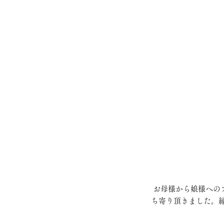
 お母様から娘様へのプレゼントで実印を作成いたしました。山梨から鎌倉に旅行で来られた際に、当店にお立
ち寄り頂きました。