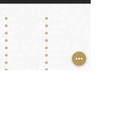
TOP
お客様の声・評判
月野印
メディア掲載
鎌倉はんこについて
業界関係者のご印鑑
鎌倉と印章の歴史
よくある質問
日本人と印鑑
文化推進活動
印鑑の種類と選び方
印判士ブログ
個人の印鑑
商品紹介
店舗情報・アクセス
法人会社の印鑑
社会的責任
花押（かおう）
著作権/無断転送・引用禁止
最高級品「象牙印鑑」
お問い合わせ
鎌倉彫「月野印」
来店ご予約
鎌倉彫の御朱印
プライバシーポリシー
神社仏閣の御朱印
特定商取引法に基づく表記
作品集：印影ギャラリー
印鑑の彫り直し