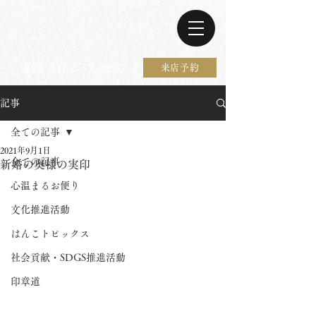
電話 0467-37-9297
来店予約
記事
全ての記事
2021年9月1日
全ての記事
新婚の奥様の実印
心温まるお便り
文化推進活動
はんこトピックス
社会貢献・SDGS推進活動
印章道