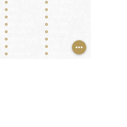
TOP
お客様の声・評判
月野印
メディア掲載
鎌倉はんこについて
業界関係者のご印鑑
鎌倉と印章の歴史
よくある質問
日本人と印鑑
文化推進活動
印鑑の種類と選び方
印判士ブログ
個人の印鑑
商品紹介
店舗情報・アクセス
法人会社の印鑑
社会的責任
花押（かおう）
著作権/無断転送・引用禁止
最高級品「象牙印鑑」
お問い合わせ
鎌倉彫「月野印」
来店ご予約
鎌倉彫の御朱印
プライバシーポリシー
神社仏閣の御朱印
特定商取引法に基づく表記
作品集：印影ギャラリー
印鑑の彫り直し
印鑑のご祈祷・ご供養