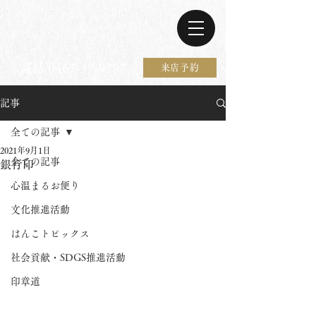
電話 0467-37-9297
来店予約
記事
全ての記事
2021年9月1日
全ての記事
銀行印
心温まるお便り
文化推進活動
はんこトピックス
社会貢献・SDGS推進活動
印章道