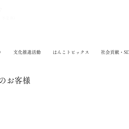
7
、不定休)
り
文化推進活動
はんこトピックス
社会貢献・S
のお客様