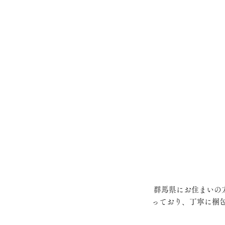
 群馬県にお住まいの方がご来店頂きました。縁起の良い綺麗な印面に仕上がりました。印鑑とケースも凄く合
っており、丁寧に梱