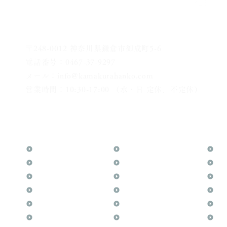
〒248-0012 神奈川県鎌倉市御成町5-6
電話番号：0467-37-9297
メール：info@kamakurahanko.com
営業時間：10:30-17:00 （水・日 定休、不定休）
横浜からJR横須賀線で鎌倉まで約20分
​鎌倉駅から徒歩2分
TOP
花押（かおう）
お
月野印
最高級品「象牙印鑑」
メ
鎌倉はんこについて
鎌倉彫「月野印」
業
鎌倉と印章の歴史
鎌倉彫の御朱印
よ
日本人と印鑑
神社仏閣の御朱印
文
印鑑の種類と選び方
作品集：印影ギャラリー
印