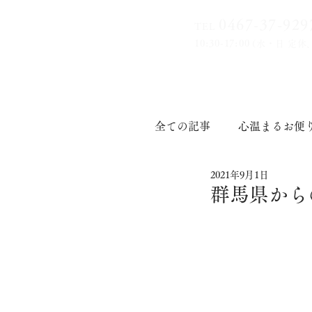
0467-37-9
29
TEL
10:30-17:00
(水・日 定休
全ての記事
心温まるお便
2021年9月1日
印章道
群馬県から