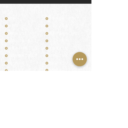
TOP
お客様の声・評判
月野印
メディア掲載
鎌倉はんこについて
業界関係者のご印鑑
鎌倉と印章の歴史
よくある質問
日本人と印鑑
文化推進活動
印鑑の種類と選び方
印判士ブログ
個人の印鑑
商品紹介
店舗情報・アクセス
法人会社の印鑑
社会的責任
花押（かおう）
著作権/無断転送・引用禁止
最高級品「象牙印鑑」
お問い合わせ
鎌倉彫「月野印」
来店ご予約
鎌倉彫の御朱印
プライバシーポリシー
神社仏閣の御朱印
特定商取引法に基づく表記
作品集：印影ギャラリー
印鑑の彫り直し