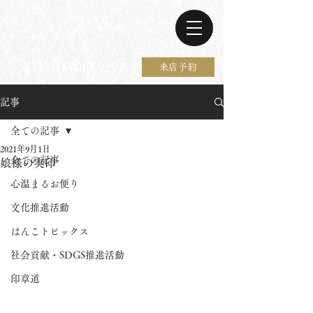
電話 0467-37-9297
来店予約
記事
全ての記事
2021年9月1日
全ての記事
娘様の実印
心温まるお便り
文化推進活動
はんこトピックス
社会貢献・SDGS推進活動
印章道