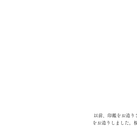
 以前、印鑑をお造りさせて頂いた方の娘様がご来店いただきました。こころを込めて運気の上昇する開運印鑑
をお造りしました。