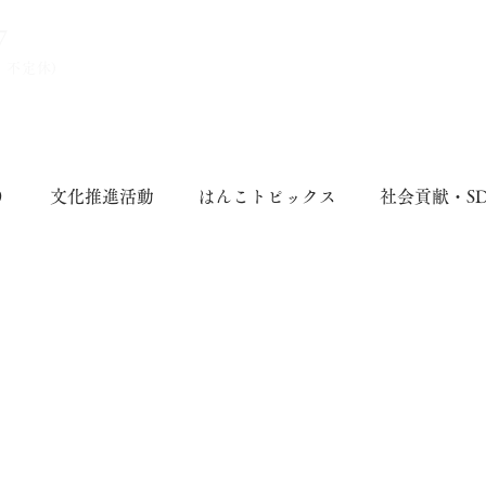
7
、不定休)
り
文化推進活動
はんこトピックス
社会貢献・S