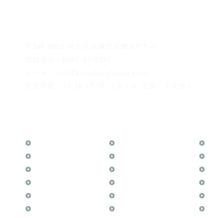
〒248-0012 神奈川県鎌倉市御成町5-6
電話番号：0467-37-9297
メール：info@kamakurahanko.com
営業時間：10:30-17:00 （水・日 定休、不定休）
横浜からJR横須賀線で鎌倉まで約20分
​鎌倉駅から徒歩2分
TOP
花押（かおう）
お
月野印
最高級品「象牙印鑑」
メ
鎌倉はんこについて
鎌倉彫「月野印」
業
鎌倉と印章の歴史
鎌倉彫の御朱印
よ
日本人と印鑑
神社仏閣の御朱印
文
印鑑の種類と選び方
作品集：印影ギャラリー
印