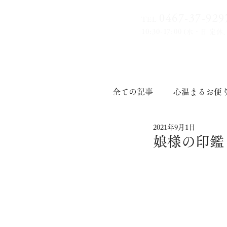
0467-37-9
29
TEL
10:30-17:00
(水・日 定休
全ての記事
心温まるお便
2021年9月1日
印章道
娘様の印鑑