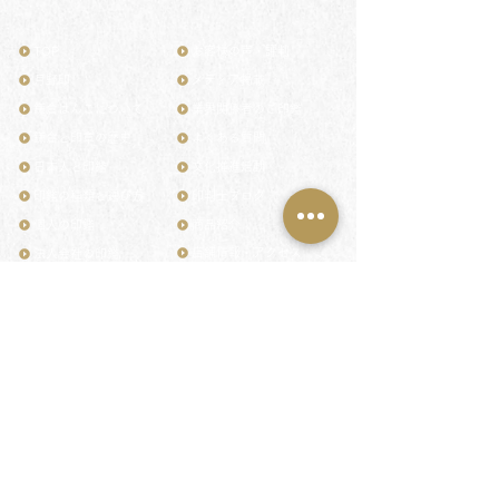
TOP
お客様の声・評判
月野印
メディア掲載
鎌倉はんこについて
業界関係者のご印鑑
鎌倉と印章の歴史
よくある質問
日本人と印鑑
文化推進活動
印鑑の種類と選び方
印判士ブログ
個人の印鑑
商品紹介
店舗情報・アクセス
法人会社の印鑑
社会的責任
花押（かおう）
著作権/無断転送・引用禁止
最高級品「象牙印鑑」
お問い合わせ
鎌倉彫「月野印」
来店ご予約
鎌倉彫の御朱印
プライバシーポリシー
神社仏閣の御朱印
特定商取引法に基づく表記
作品集：印影ギャラリー
印鑑の彫り直し
印鑑のご祈祷・ご供養