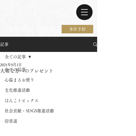
電話 0467-37-9297
来店予約
記事
全ての記事
2021年9月1日
全ての記事
大切な方へのプレゼント
心温まるお便り
文化推進活動
はんこトピックス
社会貢献・SDGS推進活動
印章道