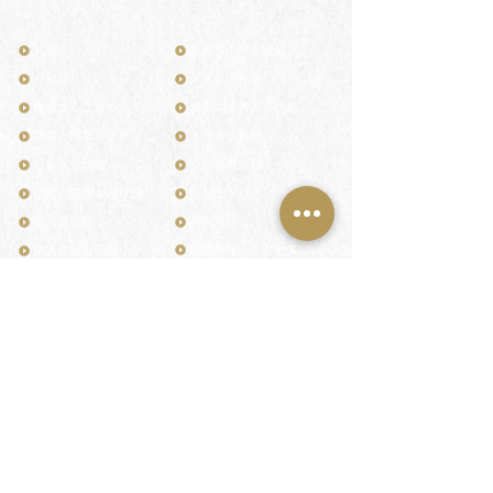
TOP
お客様の声・評判
月野印
メディア掲載
鎌倉はんこについて
業界関係者のご印鑑
鎌倉と印章の歴史
よくある質問
日本人と印鑑
文化推進活動
印鑑の種類と選び方
印判士ブログ
個人の印鑑
商品紹介
店舗情報・アクセス
法人会社の印鑑
社会的責任
花押（かおう）
著作権/無断転送・引用禁止
最高級品「象牙印鑑」
お問い合わせ
鎌倉彫「月野印」
来店ご予約
鎌倉彫の御朱印
プライバシーポリシー
神社仏閣の御朱印
特定商取引法に基づく表記
作品集：印影ギャラリー
印鑑の彫り直し
印鑑のご祈祷・ご供養