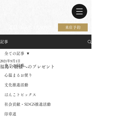
電話 0467-37-9297
来店予約
記事
全ての記事
2021年9月1日
全ての記事
福島の娘様へのプレゼント
心温まるお便り
文化推進活動
はんこトピックス
社会貢献・SDGS推進活動
印章道