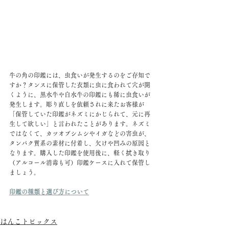
牛の角の印鑑には、虫食いが発生するのをご存知で
すか？タンスに保管した衣類に虫に食われて穴が開
くように、黒水牛や白水牛の印鑑にも稀に虫食いが
発生します。彫り直しを依頼されに来たお客様が
「保管していた印鑑がネズミにかじられて、元に再
生して欲しい」と言われたことがあります。ネズミ
ではなくて、カツオブシムシやイガなどの害虫が、
タンパク質系の素材に付着し、欠けや凹みの原因と
なります。購入した印鑑を使用後に、軽く拭き取り
（アルコール消毒も可）印鑑ケースに入れて保管し
ましょう。
印鑑の種類と選び方について
はんこトピックス