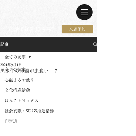
電話 0467-37-9297
来店予約
記事
全ての記事
2021年9月1日
全ての記事
黒水牛の印鑑が虫食い！？
心温まるお便り
文化推進活動
はんこトピックス
社会貢献・SDGS推進活動
印章道