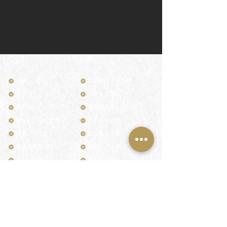
TOP
お客様の声・評判
月野印
メディア掲載
鎌倉はんこについて
業界関係者のご印鑑
鎌倉と印章の歴史
よくある質問
日本人と印鑑
文化推進活動
印鑑の種類と選び方
印判士ブログ
個人の印鑑
商品紹介
店舗情報・アクセス
法人会社の印鑑
社会的責任
花押（かおう）
著作権/無断転送・引用禁止
最高級品「象牙印鑑」
お問い合わせ
鎌倉彫「月野印」
来店ご予約
鎌倉彫の御朱印