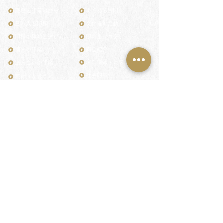
鎌倉と印章の歴史
よくある質問
日本人と印鑑
文化推進活動
印鑑の種類と選び方
印判士ブログ
個人の印鑑
商品紹介
店舗情報・アクセス
法人会社の印鑑
社会的責任
花押（かおう）
著作権/無断転送・引用禁止
最高級品「象牙印鑑」
お問い合わせ
鎌倉彫「月野印」
来店ご予約
鎌倉彫の御朱印
プライバシーポリシー
神社仏閣の御朱印
特定商取引法に基づく表記
作品集：印影ギャラリー
印鑑の彫り直し
印鑑のご祈祷・ご供養