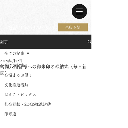
電話 0467-37-9297
来店予約
記事
全ての記事
2022年6月22日
全ての記事
鶴岡八幡宮様への御朱印の奉納式（毎日新
聞）
心温まるお便り
文化推進活動
はんこトピックス
社会貢献・SDGS推進活動
印章道