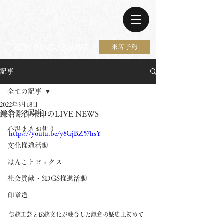
電話 0467-37-9297
来店予約
記事
全ての記事
2022年3月18日
全ての記事
鎌倉彫御朱印のLIVE NEWS
心温まるお便り
https://youtu.be/y8GjBZ57hsY
文化推進活動
はんこトピックス
社会貢献・SDGS推進活動
印章道
伝統工芸と伝統文化が融合した鎌倉の歴史上初めて