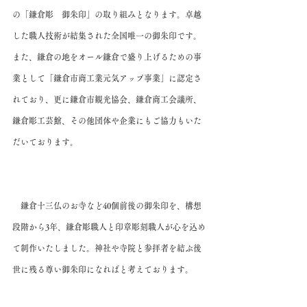
の「鎌倉彫　御朱印」の取り組みとなります。卓越
した職人技術が結集された全国唯一の御朱印です。
また、鎌倉の地をオール鎌倉で盛り上げるための事
業として「鎌倉市商工業元気アップ事業」に認定さ
れており、更に鎌倉市観光協会、鎌倉商工会議所、
鎌倉彫工芸館、その他団体や企業にもご協力もいた
だいております。
　鎌倉十三仏のお寺など40個前後の御朱印を、構想
段階から3年、鎌倉彫職人と印章彫刻職人が心を込め
て制作いたしました。神社や寺院と参拝者を結ぶ後
世に残る尊い御朱印になればと考えております。