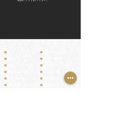
TOP
お客様の声・評判
月野印
メディア掲載
鎌倉はんこについて
業界関係者のご印鑑
鎌倉と印章の歴史
よくある質問
日本人と印鑑
文化推進活動
印鑑の種類と選び方
印判士ブログ
個人の印鑑
商品紹介
店舗情報・アクセス
法人会社の印鑑
社会的責任
花押（かおう）
著作権/無断転送・引用禁止
最高級品「象牙印鑑」