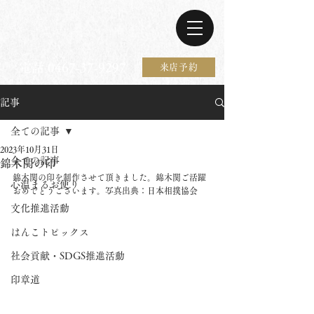
電話 0467-37-9297
来店予約
記事
全ての記事
2023年10月31日
全ての記事
錦木関の印
錦木関の印を制作させて頂きました。錦木関ご活躍
心温まるお便り
おめでとうございます。写真出典：日本相撲協会
文化推進活動
はんこトピックス
社会貢献・SDGS推進活動
印章道