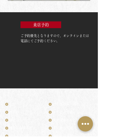
来店予約
ご予約優先
となりますので、オンラインまたは
電話にてご予約ください。
TOP
お客様の声・評判
月野印
メディア掲載
鎌倉はんこについて
業界関係者のご印鑑
鎌倉と印章の歴史
よくある質問
日本人と印鑑
文化推進活動