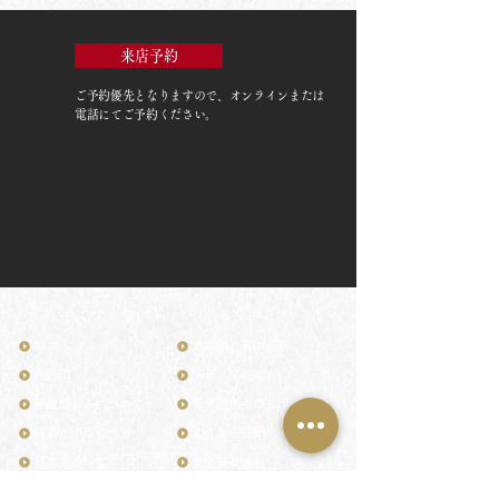
来店予約
ご予約優先
となりますので、オンラインまたは
電話にてご予約ください。
TOP
お客様の声・評判
月野印
メディア掲載
鎌倉はんこについて
業界関係者のご印鑑
鎌倉と印章の歴史
よくある質問
日本人と印鑑
文化推進活動
印鑑の種類と選び方
印判士ブログ