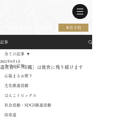
電話 0467-37-9297
来店予約
記事
全ての記事
2021年9月1日
全ての記事
遺言書の「印鑑」は後世に残り続けます
心温まるお便り
文化推進活動
はんこトピックス
社会貢献・SDGS推進活動
印章道