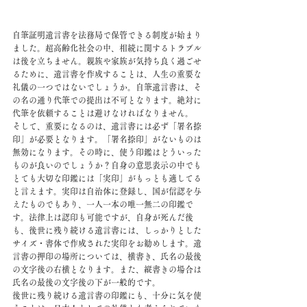
自筆証明遺言書を法務局で保管できる制度が始まり
ました。超高齢化社会の中、相続に関するトラブル
は後を立ちません。親族や家族が気持ち良く過ごせ
るために、遺言書を作成することは、人生の重要な
礼儀の一つではないでしょうか。自筆遺言書は、そ
の名の通り代筆での提出は不可となります。絶対に
代筆を依頼することは避けなければなりません。
そして、重要になるのは、遺言書には必ず「署名捺
印」が必要となります。「署名捺印」がないものは
無効になります。その時に、使う印鑑はどういった
ものが良いのでしょうか？自身の意思表示の中でも
とても大切な印鑑には「実印」がもっとも適してる
と言えます。実印は自治体に登録し、国が信認を与
えたものでもあり、一人一本の唯一無二の印鑑で
す。法律上は認印も可能ですが、自身が死んだ後
も、後世に残り続ける遺言書には、しっかりとした
サイズ・書体で作成された実印をお勧めします。遺
言書の押印の場所については、横書き、氏名の最後
の文字後の右横となります。また、縦書きの場合は
氏名の最後の文字後の下が一般的です。
後世に残り続ける遺言書の印鑑にも、十分に気を使