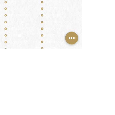
月野印
メディア掲載
鎌倉はんこについて
業界関係者のご印鑑
鎌倉と印章の歴史
よくある質問
日本人と印鑑
文化推進活動
印鑑の種類と選び方
印判士ブログ
個人の印鑑
商品紹介
店舗情報・アクセス
法人会社の印鑑
社会的責任
花押（かおう）
著作権/無断転送・引用禁止
最高級品「象牙印鑑」
お問い合わせ
鎌倉彫「月野印」
来店ご予約
鎌倉彫の御朱印
プライバシーポリシー
神社仏閣の御朱印
特定商取引法に基づく表記
作品集：印影ギャラリー
印鑑の彫り直し
印鑑のご祈祷・ご供養