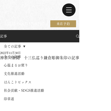
電話 0467-37-9297
来店予約
記事
全ての記事
2022年11月30日
全ての記事
神奈川新聞 十三仏巡り鎌倉彫御朱印の記事
心温まるお便り
文化推進活動
はんこトピックス
社会貢献・SDGS推進活動
印章道