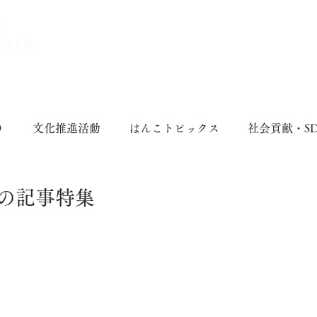
7
、不定休)
り
文化推進活動
はんこトピックス
社会貢献・S
の記事特集