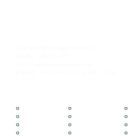
〒248-0012 神奈川県鎌倉市御成町5-6
電話番号：0467-37-9297
メール：info@kamakurahanko.com
営業時間：10:30-17:00 （水・日 定休、不定休）
横浜からJR横須賀線で鎌倉まで約20分
​鎌倉駅から徒歩2分
TOP
花押（かおう）
お
月野印
最高級品「象牙印鑑」
メ
鎌倉はんこについて
鎌倉彫「月野印」
業
鎌倉と印章の歴史
鎌倉彫の御朱印
よ