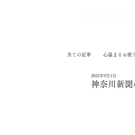
0467-37-9
29
TEL
10:30-17:00
(水・日 定休
全ての記事
心温まるお便
2022年9月1日
印章道
神奈川新聞