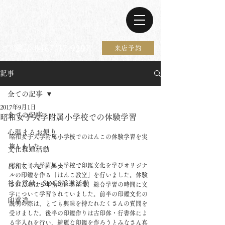
電話 0467-37-9297
来店予約
記事
全ての記事
2017年9月1日
全ての記事
昭和女子大学附属小学校での体験学習
心温まるお便り
昭和女子大学附属小学校でのはんこの体験学習を実
施しました。
文化推進活動
​昭和女子大学附属小学校で印鑑文化を学びオリジナ
はんこトピックス
ルの印鑑を作る「はんこ教室」を行いました。体験
社会貢献・SDGS推進活動
されたのは５年生のクラスで、総合学習の時間に文
字について学習されていました。前半の印鑑文化の
印章道
説明の際は、とても興味を持たれたくさんの質問を
受けました。後半の印鑑作りは古印体・行書体によ
る字入れを行い、綺麗な印鑑を作ろうとみなさん真