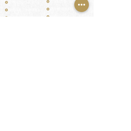
社会的責任
花押（かおう）
著作権/無断転送・引用禁止
最高級品「象牙印鑑」
お問い合わせ
鎌倉彫「月野印」
来店ご予約
鎌倉彫の御朱印
プライバシーポリシー
神社仏閣の御朱印
特定商取引法に基づく表記
作品集：印影ギャラリー
印鑑の彫り直し
印鑑のご祈祷・ご供養