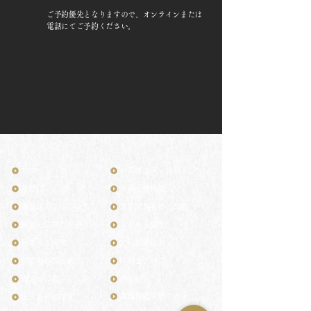
ご予約優先
となりますので、オンラインまたは
電話にてご予約ください。
TOP
お客様の声・評判
月野印
メディア掲載
鎌倉はんこについて
業界関係者のご印鑑
鎌倉と印章の歴史
よくある質問
日本人と印鑑
文化推進活動
印鑑の種類と選び方
印判士ブログ
個人の印鑑
商品紹介
店舗情報・アクセス
法人会社の印鑑