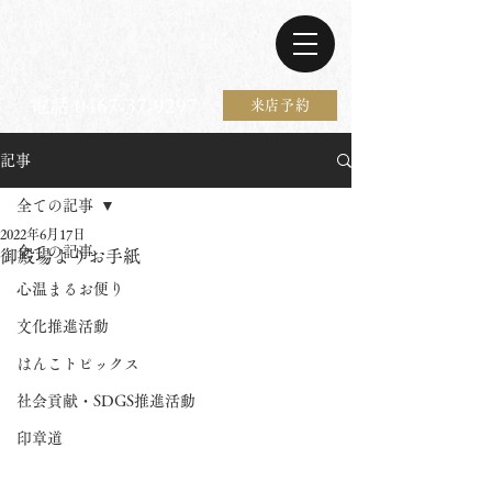
電話 0467-37-9297
来店予約
記事
全ての記事
2022年6月17日
全ての記事
御殿場よりお手紙
心温まるお便り
文化推進活動
はんこトピックス
社会貢献・SDGS推進活動
印章道