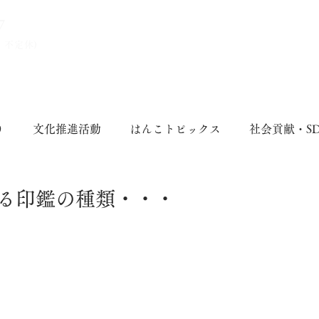
7
、不定休)
り
文化推進活動
はんこトピックス
社会貢献・S
る印鑑の種類・・・