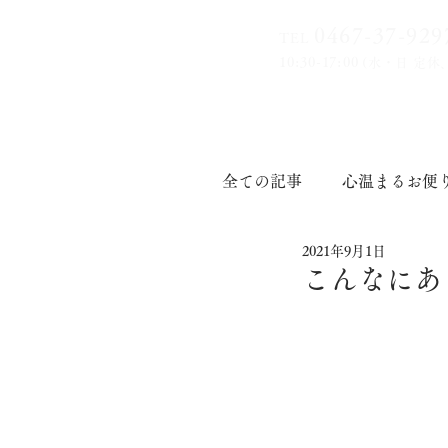
0467-37-9
29
TEL
10:30-17:00
(水・日 定休
全ての記事
心温まるお便
2021年9月1日
印章道
こんなにあ