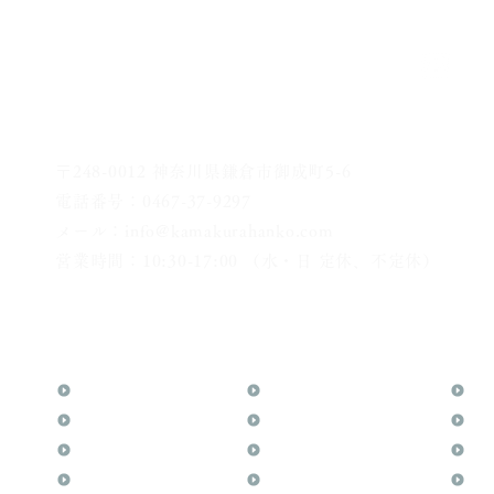
〒248-0012 神奈川県鎌倉市御成町5-6
電話番号：0467-37-9297
メール：info@kamakurahanko.com
営業時間：10:30-17:00 （水・日 定休、不定休）
横浜からJR横須賀線で鎌倉まで約20分
​鎌倉駅から徒歩2分
TOP
花押（かおう）
お
月野印
最高級品「象牙印鑑」
メ
鎌倉はんこについて
鎌倉彫「月野印」
業
鎌倉と印章の歴史
鎌倉彫の御朱印
よ