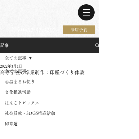
電話 0467-37-9297
来店予約
記事
全ての記事
2022年3月1日
全ての記事
高等学校の卒業制作：印鑑づくり体験
心温まるお便り
文化推進活動
はんこトピックス
社会貢献・SDGS推進活動
印章道