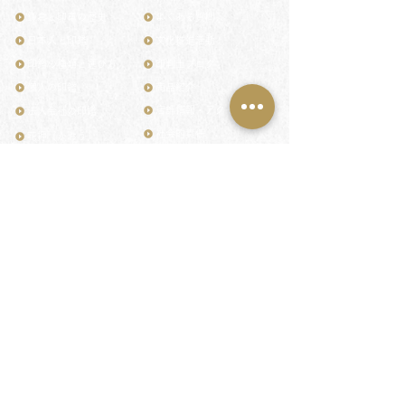
鎌倉と印章の歴史
よくある質問
日本人と印鑑
文化推進活動
印鑑の種類と選び方
印判士ブログ
個人の印鑑
商品紹介
店舗情報・アクセス
法人会社の印鑑
社会的責任
花押（かおう）
著作権/無断転送・引用禁止
最高級品「象牙印鑑」
お問い合わせ
鎌倉彫「月野印」
来店ご予約
鎌倉彫の御朱印
プライバシーポリシー
神社仏閣の御朱印
特定商取引法に基づく表記
作品集：印影ギャラリー
印鑑の彫り直し
印鑑のご祈祷・ご供養